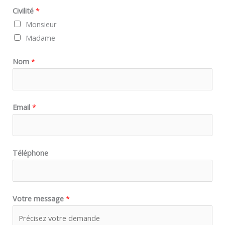
Civilité
*
Monsieur
Madame
Nom
*
Email
*
V
Téléphone
o
t
r
Votre message
*
e
E