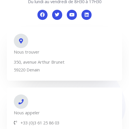
Du lundi au vendredi de 8H30 à 17H30
F
T
Y
L
a
w
o
i
c
i
u
n
e
t
t
k
b
t
u
e
o
e
b
d
o
r
e
i
k
n
Nous trouver
350, avenue Arthur Brunet
59220 Denain
Nous appeler
+33 (0)3 61 25 86 03