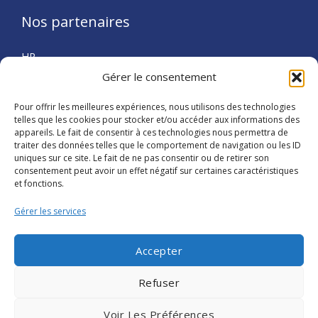
Nos partenaires
HP
Zebra
Gérer le consentement
Sick
Pour offrir les meilleures expériences, nous utilisons des technologies
Infos
telles que les cookies pour stocker et/ou accéder aux informations des
appareils. Le fait de consentir à ces technologies nous permettra de
traiter des données telles que le comportement de navigation ou les ID
A propos
uniques sur ce site. Le fait de ne pas consentir ou de retirer son
consentement peut avoir un effet négatif sur certaines caractéristiques
Contactez-nous
et fonctions.
Devis
Gérer les services
Mentions légales
Accepter
Refuser
Copyright © 2026 FSI
Voir Les Préférences