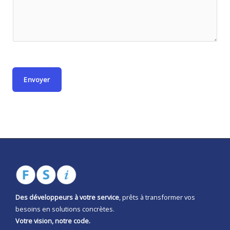
m
a
i
l
E
m
Envoyer
a
i
l
Des développeurs à votre service
, prêts à transformer vos
besoins en solutions concrètes.
Votre vision, notre code.